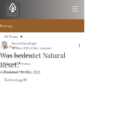
Beitrag
All Posts
Bernd Staudinger
All Posts
10. Juni 2025
3 Min. Lesezeit
Was bedeutet Natural
Team Leadership
Reset?
Mentale Fitness
Personal Health
Aktualisiert:
31. Juli 2025
Technology/KI