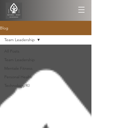
Blog
Team Leadership
All Posts
Team Leadership
Mentale Fitness
Personal Health
Technology/KI